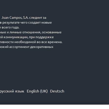
Juan Campos, S.A. следиит за
в результате чего создает новые
 всего года.
мые и личные отношения, основанные
ей коммуникации, при поддержке
ивности необходимой во все времена.
окий ассортимент декоративных
русский язык
English (UK)
Deutsch