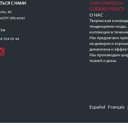
JUAN CAMPOS S.A
ТЬСЯ С НАМИ
COOKIES POLICY
lche, 40
О НАС
-
LCOY (Alicante)
Творческая команда 
тенденциями моды, 
сти
коллекции в течение
Мы предлагаем пря
96 554 05 44
на доверии и хорош
динамизма и эффект
Мы производим шир
тканей и дома.
Español
Français