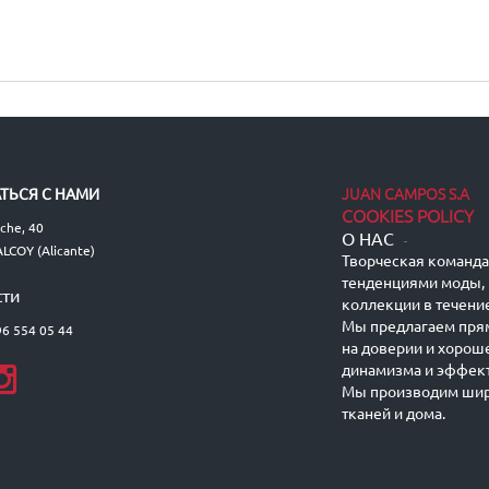
JUAN CAMPOS S.A
ТЬСЯ С НАМИ
COOKIES POLICY
lche, 40
О НАС
-
LCOY (Alicante)
Творческая команда 
тенденциями моды, 
сти
коллекции в течение
Мы предлагаем пря
96 554 05 44
на доверии и хорош
динамизма и эффект
Мы производим шир
тканей и дома.