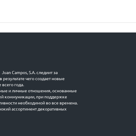
Juan Campos, S.A. следиит за
в результате чего создает новые
 всего года.
мые и личные отношения, основанные
ей коммуникации, при поддержке
ивности необходимой во все времена.
окий ассортимент декоративных