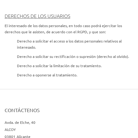
DERECHOS DE LOS USUARIOS
El interesado de los datos personales, en todo caso podrá ejercitar los
derechos que le asisten, de acuerdo con el RGPD, y que son:
Derecho a solicitar el acceso a los datos personales relativos al
interesado.
Derecho a solicitar su rectificación o supresión (derecho al olvido).
Derecho a solicitar la limitación de su tratamiento.
Derecho a oponerse al tratamiento.
Derecho a la portabilidad de los datos.
El interesado podrá ejercitar tales derechos mediante solicitud acompañada
de una fotocopia de su D.N.I, y en la que especificará cuál de éstos solicita
CONTÁCTENOS
sea satisfecho, remitida a la dirección: Avenida de Elche, 40 – 03801 ALCOY
(Alicante) SPAIN
Avda. de Elche, 40
ALCOY
03801
Alicante