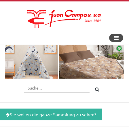
An-
und
Aus
Navigat
Sie wollen die ganze Sammlung zu sehen?