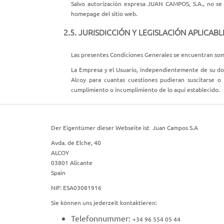
Salvo autorización expresa JUAN CAMPOS, S.A., no se p
homepage del sitio web.
2.5. JURISDICCIÓN Y LEGISLACIÓN APLICABL
Las presentes Condiciones Generales se encuentran someti
La Empresa y el Usuario, independientemente de su dom
Alcoy para cuantas cuestiones pudieran suscitarse o a
cumplimiento o incumplimiento de lo aquí establecido.
Der Eigentümer dieser Webseite ist
Juan Campos S.A
Avda. de Elche, 40
ALCOY
03801
Alicante
Spain
NIF:
ESA03081916
Sie können uns jederzeit kontaktieren:
Telefonnummer:
+34 96 554 05 44