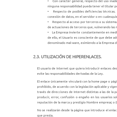
• Con carácter general, respecto del uso inade
ninguna responsabilidad pueda tener el titular por
• Respecto de posibles deficiencias técnicas. L
conexión de datos, en el servidor o en cualesqui
• Respecto al acceso por terceros a su sistema.
de actuaciones de terceros que, vulnerando las m
• La Empresa invierte constantemente en medios 
de ello, el Usuario es consciente de que debe ad
denominado mal-ware, eximiendo a la Empresa de 
2.3. UTILIZACIÓN DE HIPERENLACES.
El usuario de Internet que quiera introducir enlaces de
evite las responsabilidades derivadas de la Ley.
El enlace únicamente vinculará con la home page o págin
prohibido, de acuerdo con la legislación aplicable y vi
través de direcciones de Internet distintas a las de l
producir, error, confusión o engaño en los usuarios so
reputación de la marca y prestigio Nombre empresa; o (IV
No se realizarán desde la página que introduce el enlac
que presta.