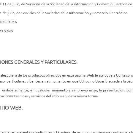
 11 de julio, de Servicios de la Sociedad de la información y Comercio Electrónico.
 de julio, de Servicios de la Sociedad de la Información y Comercio Electrónico.
: A03081916
e) SPAIN
CIONES GENERALES Y PARTICULARES.
ualesquiera de los productos ofrecidos en esta página Web le atribuye a Ud. la con
caso, particulares vigentes en el momento en que Ud. como Usuario acceda a la pá
r unilateralmente, en cualquier momento y sin previo aviso, la presentación, co
ciones técnicas y servicios del sitio web, de la misma forma.
ITIO WEB.
nto de las presentes condiciones y términos de uso, y obrar siempre conforme a la 