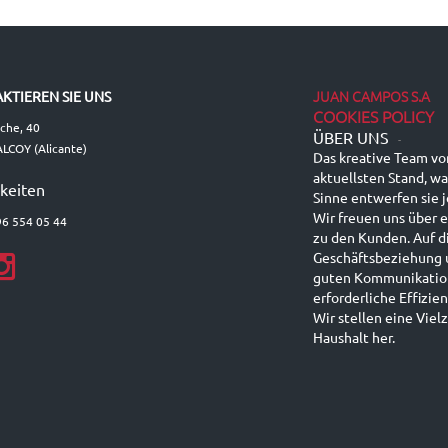
JUAN CAMPOS S.A
KTIEREN SIE UNS
COOKIES POLICY
lche, 40
ÜBER UNS
-
LCOY (Alicante)
Das kreative Team vo
aktuellsten Stand, wa
keiten
Sinne entwerfen sie 
Wir freuen uns über 
96 554 05 44
zu den Kunden. Auf d
Geschäftsbeziehung 
guten Kommunikation,
erforderliche Effizi
Wir stellen eine Viel
Haushalt her.