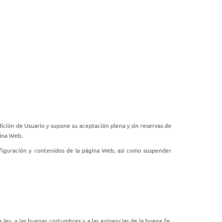
dición de Usuario y supone su aceptación plena y sin reservas de
gina Web.
nfiguración y contenidos de la página Web, así como suspender
ley, a las buenas costumbres y a las exigencias de la buena fe,