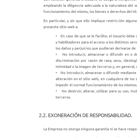
empleando la diligencia adecuada a la naturaleza del s
funcionamiento del mismo, los bienes o derechos del tit
En particular, y sin que ello implique restricción algun
presente sitio web a.
• En caso de que se le facilite, el Usuario deb
y habilitadores para el acceso a los distintos se
los daños y perjuicios que pudieran derivarse de
• No introducir, almacenar o difundir en o des
discriminación por razón de raza, sexo, ideologí
intimidad o la imagen de terceros y, en general, 
• No introducir, almacenar o difundir mediante e
alteración en el sitio web, en cualquiera de lo
impedir el normal funcionamiento de los mismos
• No destruir, alterar, utilizar para su uso, i
terceros.
2.2. EXONERACIÓN DE RESPONSABILIDAD.
La Empresa no otorga ninguna garantía ni se hace respon