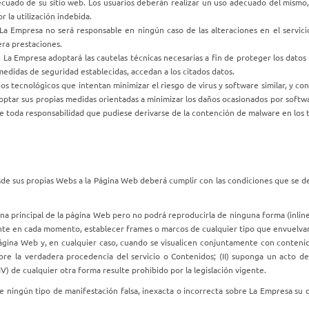
cuado de su sitio web. Los usuarios deberán realizar un uso adecuado del mismo,
 la utilización indebida.
a Empresa no será responsable en ningún caso de las alteraciones en el servicio
era prestaciones.
 La Empresa adoptará las cautelas técnicas necesarias a fin de proteger los datos
edidas de seguridad establecidas, accedan a los citados datos.
tecnológicos que intentan minimizar el riesgo de virus y software similar, y con
optar sus propias medidas orientadas a minimizar los daños ocasionados por softwar
toda responsabilidad que pudiese derivarse de la contención de malware en los t
sde sus propias Webs a la Página Web deberá cumplir con las condiciones que se d
a principal de la página Web pero no podrá reproducirla de ninguna forma (inline l
gente en cada momento, establecer frames o marcos de cualquier tipo que envuelvan 
a página Web y, en cualquier caso, cuando se visualicen conjuntamente con conteni
bre la verdadera procedencia del servicio o Contenidos; (II) suponga un acto de c
) de cualquier otra forma resulte prohibido por la legislación vigente.
e ningún tipo de manifestación falsa, inexacta o incorrecta sobre La Empresa su di