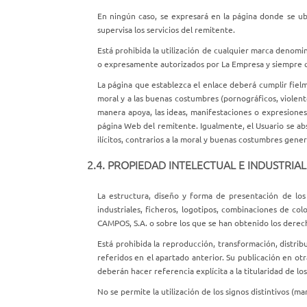
En ningún caso, se expresará en la página donde se ub
supervisa los servicios del remitente.
Está prohibida la utilización de cualquier marca denomin
o expresamente autorizados por La Empresa y siempre que
La página que establezca el enlace deberá cumplir fielme
moral y a las buenas costumbres (pornográficos, violento
manera apoya, las ideas, manifestaciones o expresiones, l
página Web del remitente. Igualmente, el Usuario se ab
ilícitos, contrarios a la moral y buenas costumbres gene
2.4. PROPIEDAD INTELECTUAL E INDUSTRIAL
La estructura, diseño y forma de presentación de los
industriales, ficheros, logotipos, combinaciones de co
CAMPOS, S.A. o sobre los que se han obtenido los derec
Está prohibida la reproducción, transformación, distrib
referidos en el apartado anterior. Su publicación en ot
deberán hacer referencia explícita a la titularidad de 
No se permite la utilización de los signos distintivos (m