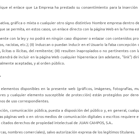
ique el enlace que La Empresa ha prestado su consentimiento para la inserción d
ativa, gráfica o mixta o cualquier otro signo distintivo Nombre empresa dentro de 
 se permita, en estos casos, un enlace directo con la página Web en la forma est
nte con la ley y no podrá en ningún caso disponer o enlazar con contenidos propios
s, racistas, etc.); (II) induzcan o puedan inducir en el Usuario la falsa concepció
ícitas o ilícitas, del remitente; (III) resulten inapropiados o no pertinentes con 
stendrá de incluir en la página Web cualquier hiperenlace (en adelante, "link") d
ralmente aceptadas, y al orden público.
.
 elementos disponibles en la presente web (gráficos, imágenes, fotografías, m
lores y cualquier elemento susceptible de protección) están protegidos por dere
hos de uso correspondientes.
ución, comunicación pública, puesta a disposición del público y, en general, cualq
ras páginas web o en otros medios de comunicación digitales o escritos requiere el
los citados derechos de propiedad intelectual de JUAN CAMPOS, S.A..
arcas, nombres comerciales), salvo autorización expresa de los legítimos titulares.