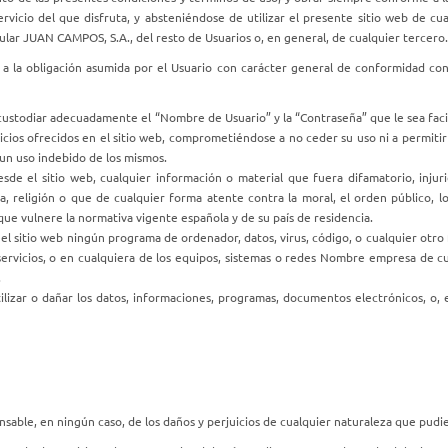
ervicio del que disfruta, y absteniéndose de utilizar el presente sitio web de c
ular JUAN CAMPOS, S.A., del resto de Usuarios o, en general, de cualquier tercero.
a a la obligación asumida por el Usuario con carácter general de conformidad con e
e custodiar adecuadamente el “Nombre de Usuario” y la “Contraseña” que le sea fa
rvicios ofrecidos en el sitio web, comprometiéndose a no ceder su uso ni a permitir
 un uso indebido de los mismos.
de el sitio web, cualquier información o material que fuera difamatorio, injuri
a, religión o que de cualquier forma atente contra la moral, el orden público, lo
que vulnere la normativa vigente española y de su país de residencia.
l sitio web ningún programa de ordenador, datos, virus, código, o cualquier otro 
s servicios, o en cualquiera de los equipos, sistemas o redes Nombre empresa de 
.
nutilizar o dañar los datos, informaciones, programas, documentos electrónicos, o
sable, en ningún caso, de los daños y perjuicios de cualquier naturaleza que pudie