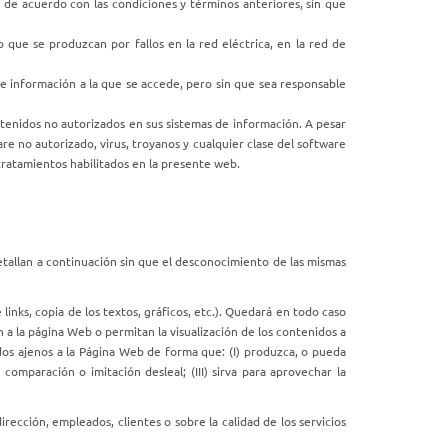
 de acuerdo con las condiciones y términos anteriores, sin que
 que se produzcan por fallos en la red eléctrica, en la red de
 e información a la que se accede, pero sin que sea responsable
tenidos no autorizados en sus sistemas de información. A pesar
e no autorizado, virus, troyanos y cualquier clase del software
ratamientos habilitados en la presente web.
etallan a continuación sin que el desconocimiento de las mismas
inks, copia de los textos, gráficos, etc.). Quedará en todo caso
a la página Web o permitan la visualización de los contenidos a
dos ajenos a la Página Web de forma que: (I) produzca, o pueda
omparación o imitación desleal; (III) sirva para aprovechar la
rección, empleados, clientes o sobre la calidad de los servicios