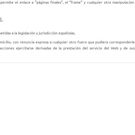
ermite el enlace a “páginas finales”, el “frame” y cualquier otra manipulación 
E.
das a la legislación y jurisdicción españolas.
icilio, con renuncia expresa a cualquier otro fuero que pudiera corresponderles
cciones ejercitarse derivadas de la prestación del servicio del Web y de sus 