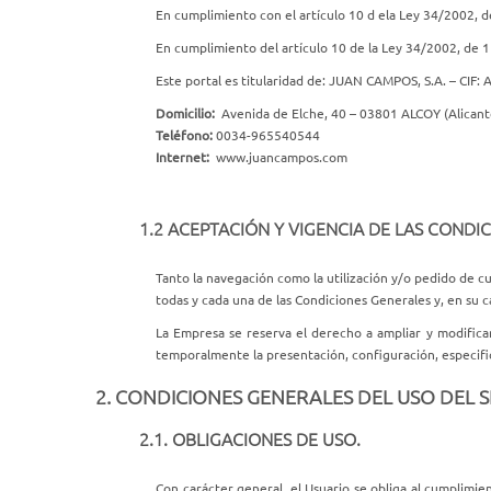
En cumplimiento con el artículo 10 d ela Ley 34/2002, de
En cumplimiento del artículo 10 de la Ley 34/2002, de 11
Este portal es titularidad de: JUAN CAMPOS, S.A. – CIF
Domicilio:
Avenida de Elche, 40 – 03801 ALCOY (Alicant
Teléfono:
0034-965540544
Internet:
www.juancampos.com
1.2 ACEPTACIÓN Y VIGENCIA DE LAS CONDI
Tanto la navegación como la utilización y/o pedido de c
todas y cada una de las Condiciones Generales y, en su 
La Empresa se reserva el derecho a ampliar y modifica
temporalmente la presentación, configuración, especifica
2. CONDICIONES GENERALES DEL USO DEL S
2.1. OBLIGACIONES DE USO.
Con carácter general, el Usuario se obliga al cumplimie