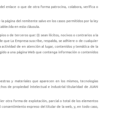
el enlace o que de otra forma patrocina, colabora, verifica o
la página del remitente salvo en los casos permitidos por la ley
ablecida en esta cláusula.
 o de terceros que: (I) sean ilícitos, nocivos o contrarios a la
n de que La Empresa suscribe, respalda, se adhiere o de cualquier
la actividad de en atención al lugar, contenidos y temática de la
irigido a una página Web que contenga información o contenidos
uestras y materiales que aparecen en los mismos, tecnologías
chos de propiedad intelectual e industrial titularidad de JUAN
uier otra forma de explotación, parcial o total de los elementos
 consentimiento expreso del titular de la web, y, en todo caso,