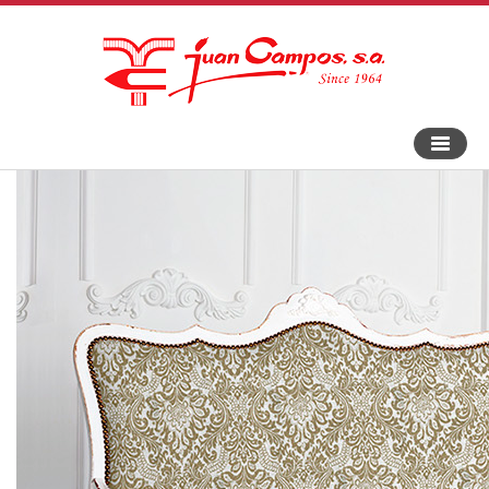
An-
und
Aus
Navigat