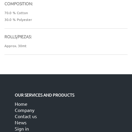
COMPOSITION:
70.0
%
Cotton
30.0
%
Polyester
ROLLS/PIEZAS:
Approx. 30mt
OUR SERVICES AND PRODUCTS
Home
Company
Contact us
News
Sign in