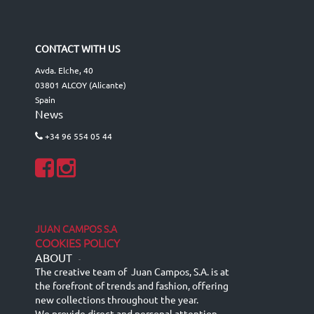
CONTACT WITH US
Avda. Elche, 40
03801 ALCOY (Alicante)
Spain
News
+34 96 554 05 44
JUAN CAMPOS S.A
COOKIES POLICY
ABOUT
-
The creative team of Juan Campos, S.A. is at
the forefront of trends and fashion, offering
new collections throughout the year.
We provide direct and personal attention