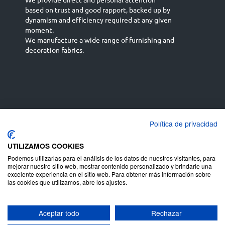
based on trust and good rapport, backed up by
dynamism and efficiency required at any given
moment.
We manufacture a wide range of furnishing and
decoration fabrics.
Política de privacidad
Español
Français
русский язык
English (UK)
Deutsch
UTILIZAMOS COOKIES
Podemos utilizarlas para el análisis de los datos de nuestros visitantes, para
mejorar nuestro sitio web, mostrar contenido personalizado y brindarle una
excelente experiencia en el sitio web. Para obtener más información sobre
las cookies que utilizamos, abre los ajustes.
Aceptar todo
Rechazar
Copyright ©
Terms of use
Juan Campos S.A
-