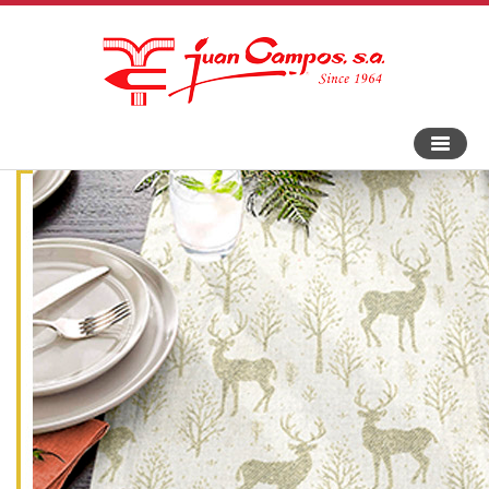
Bascule
la
navigat