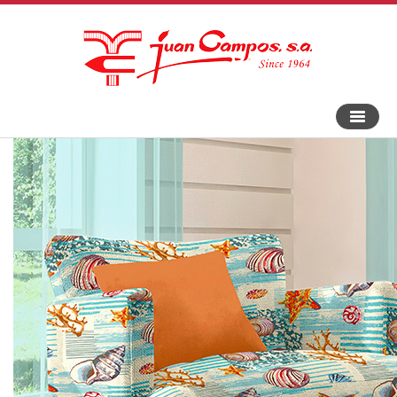
Bascule
la
navigat